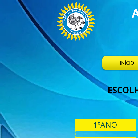
INÍCIO
ESCOLH
1ºANO