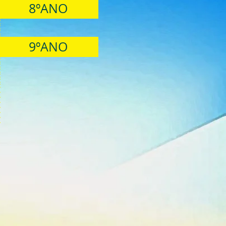
8ºANO
9ºANO