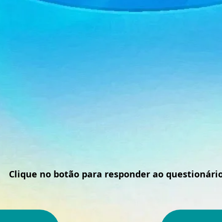
Clique no botão para responder ao questionári