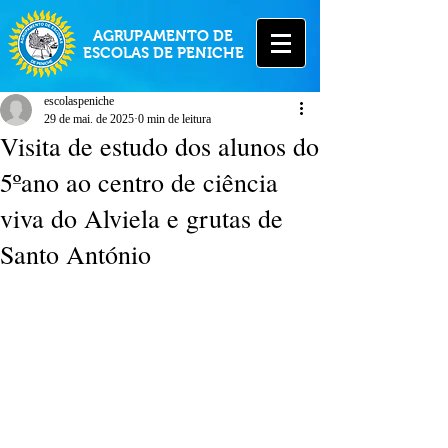
AGRUPAMENTO DE
ESCOLAS DE PENICHE
escolaspeniche
29 de mai. de 2025
0 min de leitura
Visita de estudo dos alunos do
5ºano ao centro de ciência
viva do Alviela e grutas de
Santo António