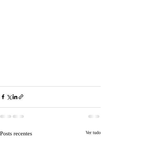
Posts recentes
Ver tudo