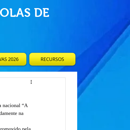
OLAS DE
AS 2026
RECURSOS
a nacional “A 
damente na 
 promovido pela 