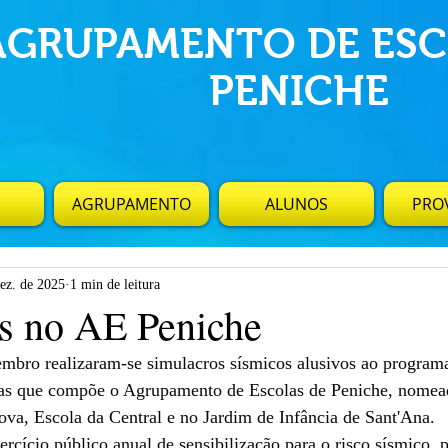
AGRUPAMENTO DE ESC
PENICHE
AGRUPAMENTO
ALUNOS
PROV
dez. de 2025
1 min de leitura
s no AE Peniche
mbro realizaram-se simulacros sísmicos alusivos ao program
las que compõe o Agrupamento de Escolas de Peniche, nomea
va, Escola da Central e no Jardim de Infância de Sant'Ana.
xercício público anual de sensibilização para o risco sísmico,