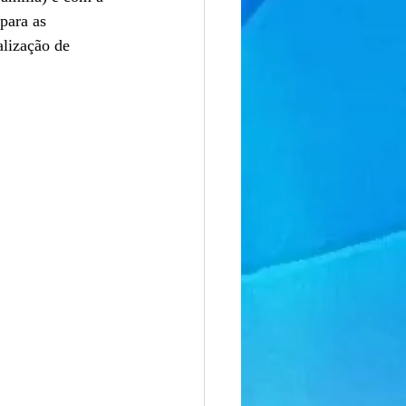
para as 
lização de 