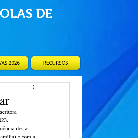
OLAS DE
AS 2026
RECURSOS
ar
critora 
023.
uência desta 
amília) e com a 