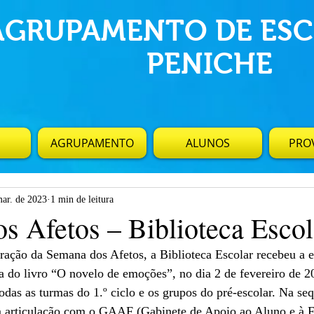
AGRUPAMENTO DE ESC
PENICHE
AGRUPAMENTO
ALUNOS
PROV
mar. de 2023
1 min de leitura
s Afetos – Biblioteca Escol
ção da Semana dos Afetos, a Biblioteca Escolar recebeu a es
a do livro “O novelo de emoções”, no dia 2 de fevereiro de 2
odas as turmas do 1.º ciclo e os grupos do pré-escolar. Na seq
em articulação com o GAAF (Gabinete de Apoio ao Aluno e à F