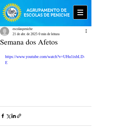
AGRUPAMENTO DE
ESCOLAS DE PENICHE
escolaspeniche
21 de abr. de 2025
0 min de leitura
Semana dos Afetos
https://www.youtube.com/watch?v=UHu1ixbLD-
E