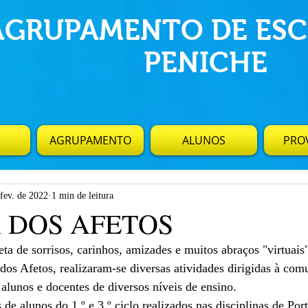
AGRUPAMENTO DE ESC
PENICHE
AGRUPAMENTO
ALUNOS
PROV
fev. de 2022
1 min de leitura
 DOS AFETOS
a de sorrisos, carinhos, amizades e muitos abraços "virtuais"
s Afetos, realizaram-se diversas atividades dirigidas à com
alunos e docentes de diversos níveis de ensino. 
de alunos do 1.º e 3.º ciclo realizados nas disciplinas de Por