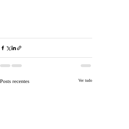
Posts recentes
Ver tudo