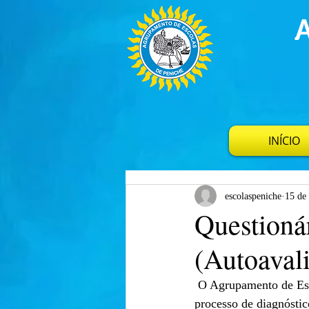
INÍCIO
escolaspeniche
15 de
Questioná
(Autoaval
 O Agrupamento de Escolas de Peniche, durante o presente ano letivo, está a implementar um 
processo de diagnóstic