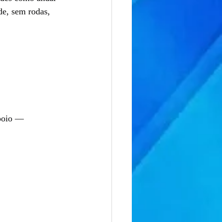
rde, sem rodas, 
poio — 