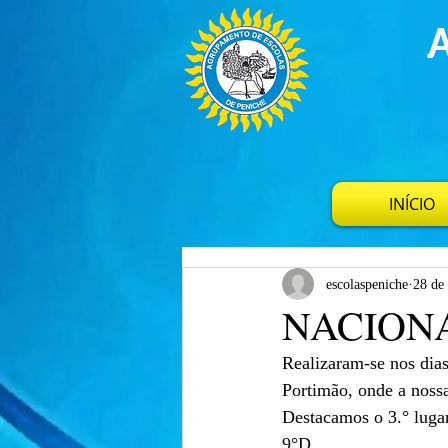
INÍCIO
escolaspeniche
28 de
NACION
Realizaram-se nos dia
Portimão, onde a nossa
Destacamos o 3.° luga
9°D.