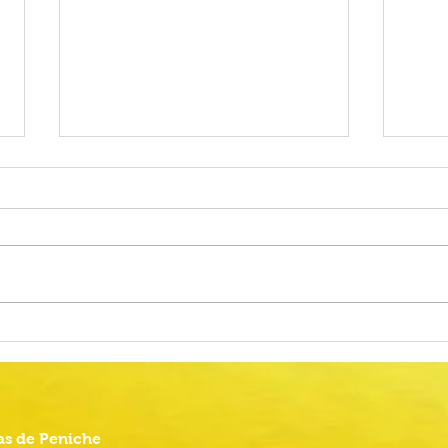
Alteração do calendário das
Proc
Provas Finais do Ensino Básico
Comu
2026
Anima
s de Peniche