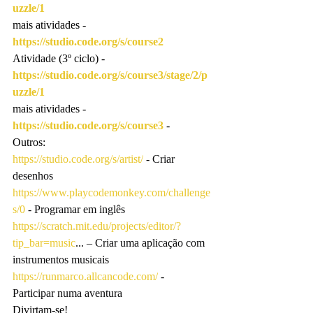
uzzle/1
mais atividades - 
https://studio.code.org/s/course2
Atividade (3º ciclo) - 
https://studio.code.org/s/course3/stage/2/p
uzzle/1
mais atividades - 
https://studio.code.org/s/course3
 -
Outros:
https://studio.code.org/s/artist/
 - Criar 
desenhos
https://www.playcodemonkey.com/challenge
s/0
 - Programar em inglês
https://scratch.mit.edu/projects/editor/?
tip_bar=music
...
 – Criar uma aplicação com 
instrumentos musicais
https://runmarco.allcancode.com/
 - 
Participar numa aventura
Divirtam-se!