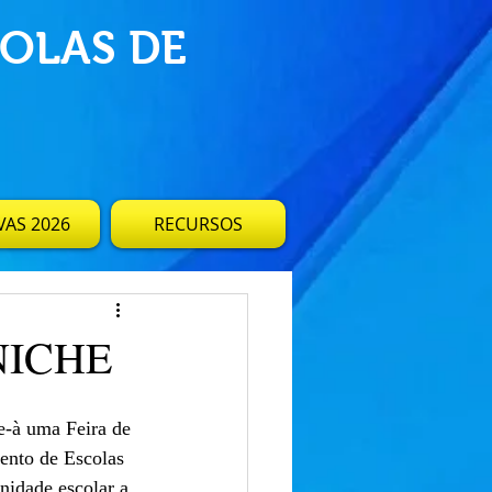
OLAS DE
AS 2026
RECURSOS
NICHE
se-à uma Feira de 
ento de Escolas 
idade escolar a 