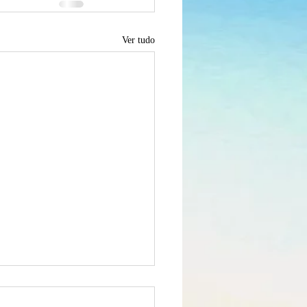
Ver tudo