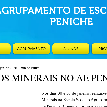
AGRUPAMENTO DE ESC
PENICHE
AGRUPAMENTO
ALUNOS
PROV
jan. de 2020
1 min de leitura
OS MINERAIS NO AE PE
Nos dias 30 e 31 de janeiro realizar-
Minerais na Escola Sede do Agrupam
de Peniche. Convidamos toda a comun