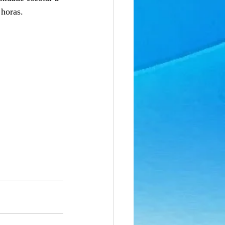
 horas.