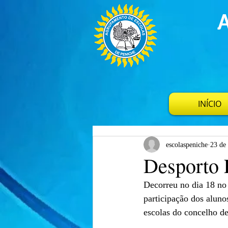
INÍCIO
escolaspeniche
23 de 
Desporto 
Decorreu no dia 18 no
participação dos aluno
escolas do concelho d