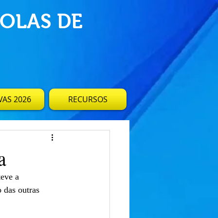
OLAS DE
AS 2026
RECURSOS
a
eve a 
 das outras 