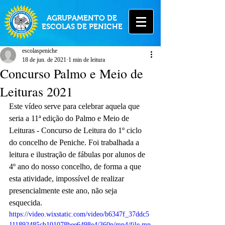
AGRUPAMENTO DE
ESCOLAS DE PENICHE
escolaspeniche
18 de jun. de 2021
1 min de leitura
Concurso Palmo e Meio de
Leituras 2021
Este vídeo serve para celebrar aquela que 
seria a 11ª edição do Palmo e Meio de 
Leituras - Concurso de Leitura do 1º ciclo 
do concelho de Peniche. Foi trabalhada a 
leitura e ilustração de fábulas por alunos de 
4º ano do nosso concelho, de forma a que 
esta atividade, impossível de realizar 
presencialmente este ano, não seja 
esquecida.
https://video.wixstatic.com/video/b6347f_37ddc5
111892485cb101078bee6498e4/360p/mp4/file.mp