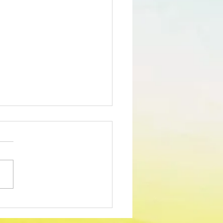
edimento Concursal
m para Técnico Superior -