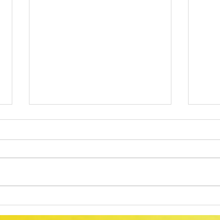
Alteração do calendário das
Proc
Provas Finais do Ensino Básico
Comu