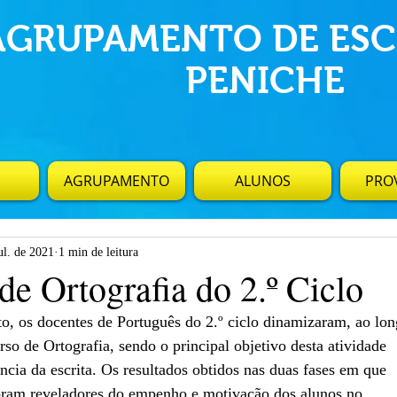
AGRUPAMENTO DE ESC
PENICHE
AGRUPAMENTO
ALUNOS
PROV
ul. de 2021
1 min de leitura
e Ortografia do 2.º Ciclo
, os docentes de Português do 2.º ciclo dinamizaram, ao lo
rso de Ortografia, sendo o principal objetivo desta atividade
cia da escrita. Os resultados obtidos nas duas fases em que
oram reveladores do empenho e motivação dos alunos no