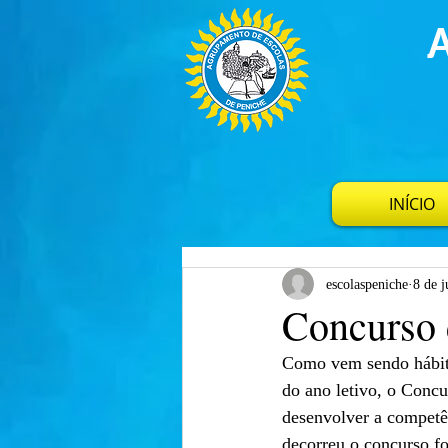
INÍCIO
escolaspeniche
8 de j
Concurso d
Como vem sendo hábito
do ano letivo, o Concu
desenvolver a competên
decorreu o concurso f