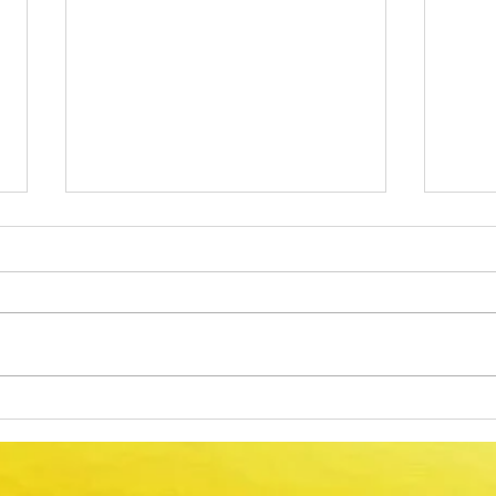
Alteração do calendário das
Proc
Provas Finais do Ensino Básico
Comu
2026
Anima