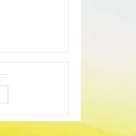
edimento Concursal
m para Técnico Superior -
dor Sociocultural