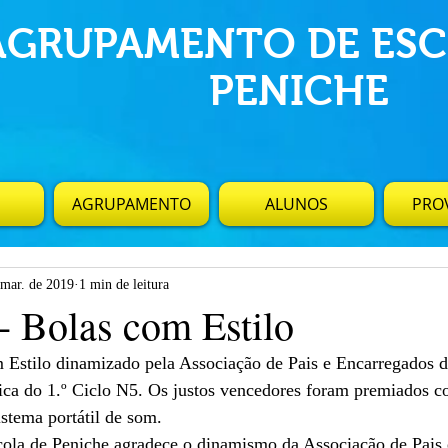
AGRUPAMENTO DE ESC
PENICHE
AGRUPAMENTO
ALUNOS
PROV
 mar. de 2019
1 min de leitura
- Bolas com Estilo
ica do 1.º Ciclo N5. Os justos vencedores foram premiados c
istema portátil de som.
la de Peniche agradece o dinamismo da Associação de Pais 