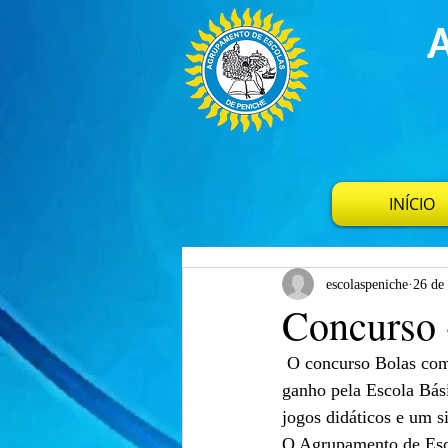
INÍCIO
escolaspeniche
26 de
Concurso 
 O concurso Bolas com Estilo dinamizado pela Associação de Pais e Encarregados de Educação foi 
ganho pela Escola Bás
jogos didáticos e um s
O Agrupamento de Esco