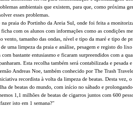
problemas ambientais que existem, para que, como próxima ge
solver esses problemas.
 na praia do Portinho da Areia Sul, onde foi feita a monitoriz
ficha com os alunos com informações como as condições met
do vento, tamanho das ondas, nível e tipo da maré e tipo de pr
a de uma limpeza da praia e análise, pesagem e registo do lixo
m com bastante entusiasmo e ficaram surpreendidos com a qua
panharam. Esta recolha também será contabilizada e pesada e 
 alemão Andreas Noe, também conhecido por The Trash Traveler
ciativa recordista à volta da limpeza de beatas. Desta vez, o 
lha de beatas do mundo, com início no sábado e prolongando-
lhemos 1,1 milhões de beatas de cigarros juntos com 600 pess
fazer isto em 1 semana?"