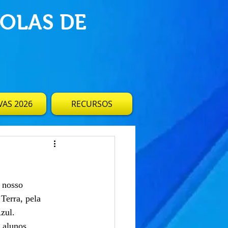
OLAS DE
AS 2026
RECURSOS
 nosso 
Terra, pela 
zul.
 alunos 