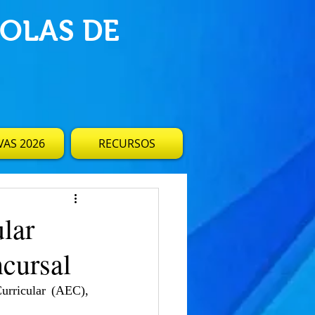
OLAS DE
AS 2026
RECURSOS
lar
cursal
urricular (AEC), 