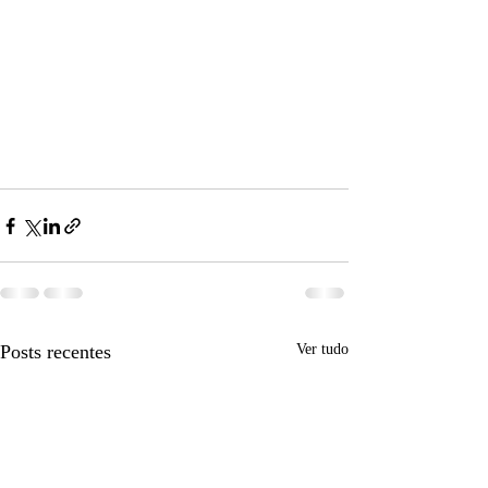
Posts recentes
Ver tudo