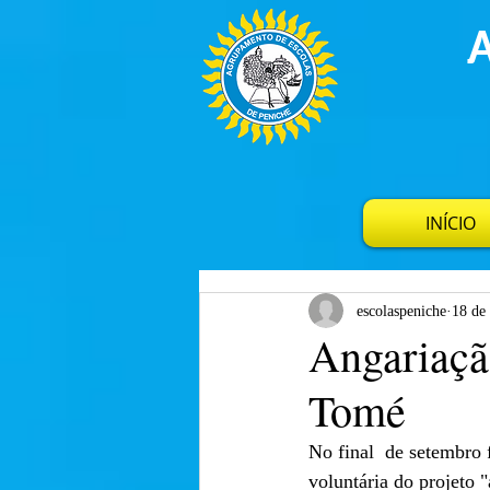
INÍCIO
escolaspeniche
18 de
Angariaçã
Tomé
No final  de setembro 
voluntária do projeto