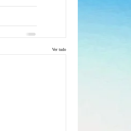
Ver tudo