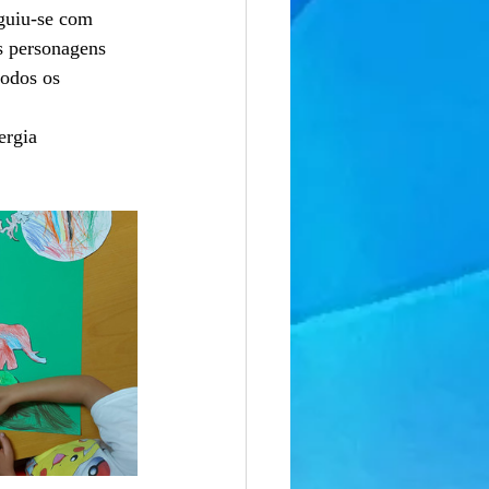
eguiu-se com
s personagens
todos os
ergia