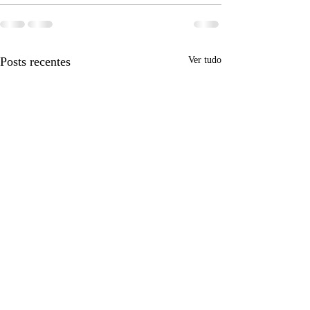
Posts recentes
Ver tudo