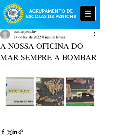
AGRUPAMENTO DE
ESCOLAS DE PENICHE
escolaspeniche
14 de fev. de 2022
0 min de leitura
A NOSSA OFICINA DO
MAR SEMPRE A BOMBAR