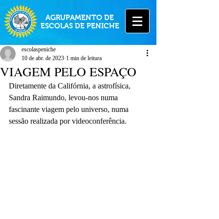
AGRUPAMENTO DE
ESCOLAS DE PENICHE
escolaspeniche
10 de abr. de 2023
1 min de leitura
VIAGEM PELO ESPAÇO
Diretamente da Califórnia, a astrofísica, 
Sandra Raimundo, levou-nos numa 
fascinante viagem pelo universo, numa 
sessão realizada por videoconferência.