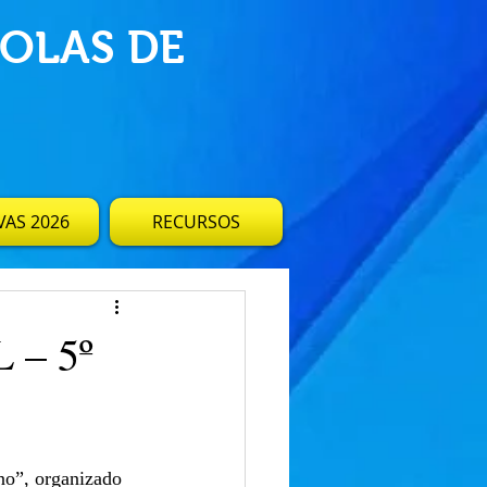
OLAS DE
AS 2026
RECURSOS
– 5º
ano”, organizado