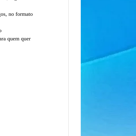
gos, no formato
o
para quem quer 