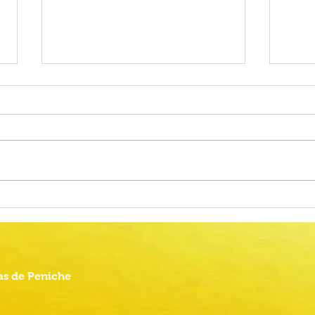
Alteração do calendário das
Proc
Provas Finais do Ensino Básico
Comu
2026
Anima
s de Peniche