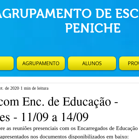
AGRUPAMENTO DE ESC
PENICHE
AGRUPAMENTO
ALUNOS
PROV
et. de 2020
1 min de leitura
com Enc. de Educação -
es - 11/09 a 14/09
bre as reuniões presenciais com os Encarregados de Educação
l apresentados nos documentos disponibilizados em baixo: