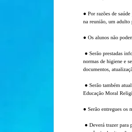
● Por razões de saúde 
na reunião, um adulto 
● Os alunos não podem 
 ● Serão prestadas informações sobre as novas dinâmicas de organização escolar, explicação das 
normas de higiene e s
documentos, atualizaçã
 ● Serão também atualizadas as inscrições nas disciplinas de Educação Moral Religiosa Católica e 
Educação Moral Religi
● Serão entregues os m
 ● Deverá trazer para preenchimento de formulário de informação complementar de matrícula, na 