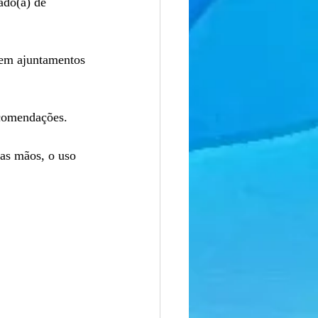
ado(a) de 
ecomendações.