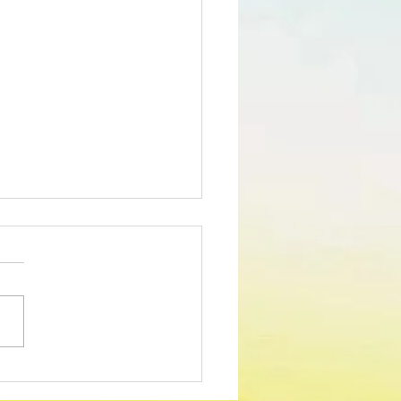
edimento Concursal
m para Técnico Superior -