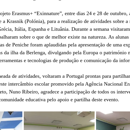
jeto Erasmus+ “Exinnature”, entre dias 24 e 28 de outubro, 
 a Krasnik (Polónia), para a realização de atividades sobre a
Grécia, Itália, Espanha e Lituânia. Durante a semana visitaram
balharam sobre o que de melhor existe na natureza. As alunas
s de Peniche foram aplaudidas pela apresentação de uma expo
as da ilha da Berlenga, divulgando pela Europa o património n
erramentas e tecnologias de produção e comunicação da info
da de atividades, voltaram a Portugal prontas para partilhar
neste intercâmbio escolar promovido pela Agência Nacional E
to, Nuno Ribeiro, agradece a participação de todos os interv
comunidade educativa pelo apoio e partilha deste evento.