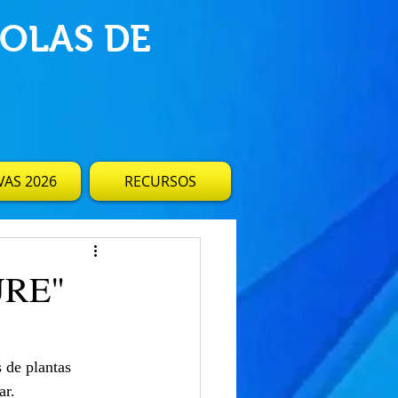
OLAS DE
AS 2026
RECURSOS
URE"
 de plantas 
ar.