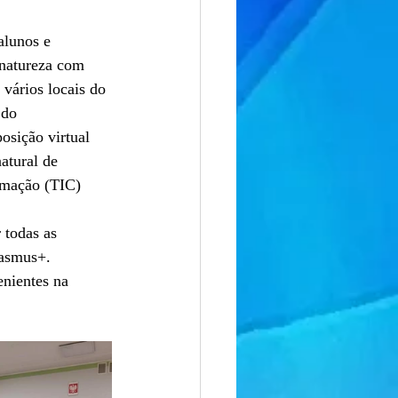
alunos e 
 natureza com 
 vários locais do 
 do 
sição virtual 
atural de 
rmação (TIC) 
 todas as 
rasmus+.
enientes na 