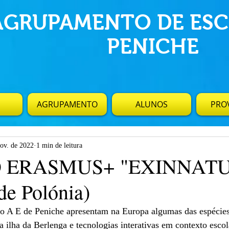
AGRUPAMENTO DE ESC
PENICHE
AGRUPAMENTO
ALUNOS
PROV
nov. de 2022
1 min de leitura
 ERASMUS+ "EXINNAT
de Polónia)
do A E de Peniche apresentam na Europa algumas das espécies
a ilha da Berlenga e tecnologias interativas em contexto escol