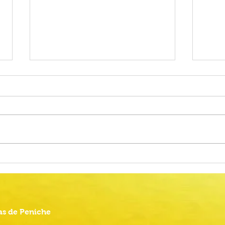
Alteração do calendário das
Proc
Provas Finais do Ensino Básico
Comu
2026
Anima
s de Peniche