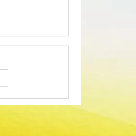
edimento Concursal
m para Técnico Superior -
dor Sociocultural