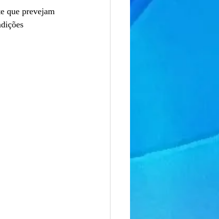
te que prevejam 
ndições 