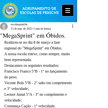
AGRUPAMENTO DE
ESCOLAS DE PENICHE
escolaspeniche
15 de mar. de 2023
1 min de leitura
"MegaSprint" em Óbidos.
Realizou-se no dia 8 de março a fase 
regional do "MegaSprint" em Óbidos.
A nossa escola esteve, como sempre, muito 
bem representada.
Destacamos os seguintes resultados:
Francisco Franco 5°B - 1° no lançamento 
do peso;
Vicente Brás 5°B - 2° salto em comprimento 
e 3° velocidade;
Leonor Jamal 5°A - 3° no comprimento e 
velocidade;
Constança Cação - 1° velocidade.