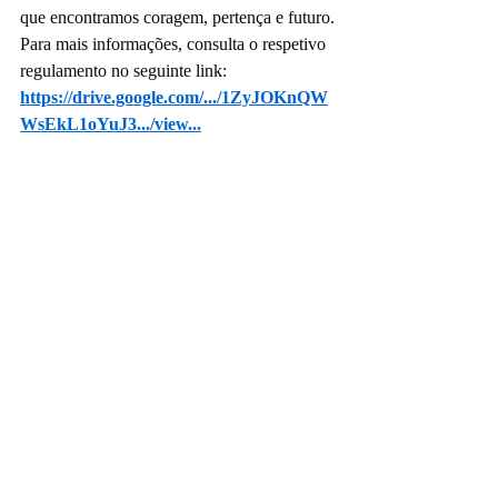
que encontramos coragem, pertença e futuro.
Para mais informações, consulta o respetivo 
regulamento no seguinte link:
https://drive.google.com/.../1ZyJOKnQW
WsEkL1oYuJ3.../view
...