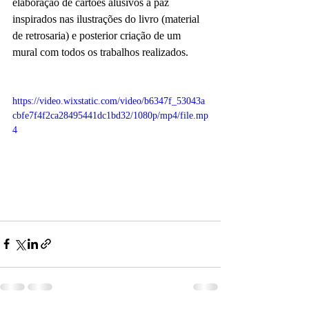
elaboração de cartões alusivos à paz 
inspirados nas ilustrações do livro (material 
de retrosaria) e posterior criação de um 
mural com todos os trabalhos realizados.
https://video.wixstatic.com/video/b6347f_53043a
cbfe7f4f2ca28495441dc1bd32/1080p/mp4/file.mp
4