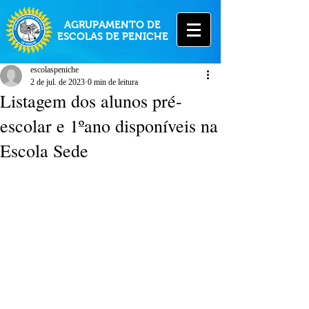
AGRUPAMENTO DE
ESCOLAS DE PENICHE
escolaspeniche
2 de jul. de 2023
0 min de leitura
Listagem dos alunos pré-
escolar e 1ºano disponíveis na
Escola Sede