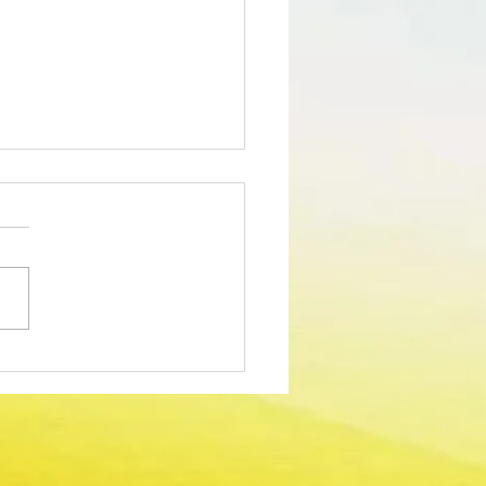
edimento Concursal
m para Técnico Superior -
dor Sociocultural