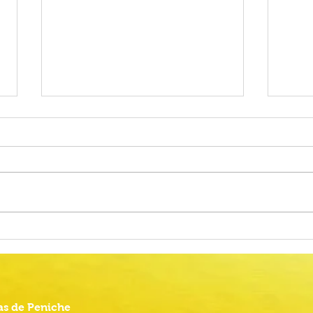
Alteração do calendário das
Proc
Provas Finais do Ensino Básico
Comu
2026
Anima
s de Peniche