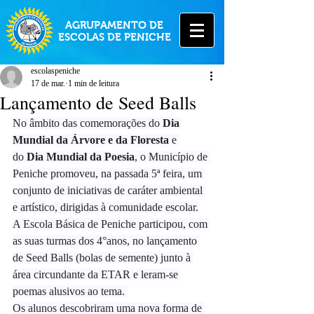
AGRUPAMENTO DE
ESCOLAS DE PENICHE
escolaspeniche
17 de mar.
1 min de leitura
Lançamento de Seed Balls
No âmbito das comemorações do 
Dia 
Mundial da Árvore e da Floresta
 e 
do 
Dia Mundial da Poesia
, o Município de 
Peniche promoveu, na passada 5ª feira, um 
conjunto de iniciativas de caráter ambiental 
e artístico, dirigidas à comunidade escolar.
A Escola Básica de Peniche participou, com 
as suas turmas dos 4°anos, no lançamento 
de Seed Balls (bolas de semente) junto à 
área circundante da ETAR e leram-se 
poemas alusivos ao tema. 
Os alunos descobriram uma nova forma de 