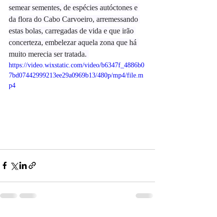
semear sementes, de espécies autóctones e 
da flora do Cabo Carvoeiro, arremessando 
estas bolas, carregadas de vida e que irão 
concerteza, embelezar aquela zona que há 
muito merecia ser tratada. 
https://video.wixstatic.com/video/b6347f_4886b0
7bd07442999213ee29a0969b13/480p/mp4/file.m
p4