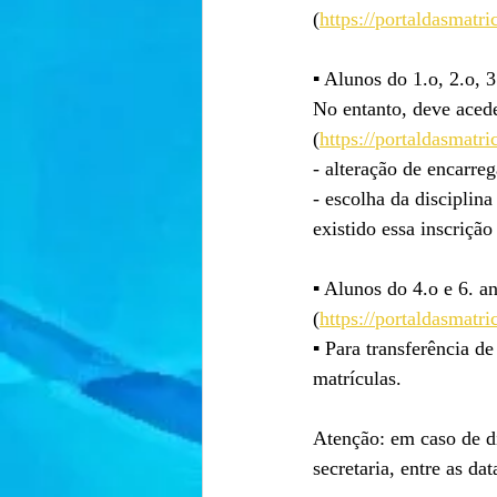
(
https://portaldasmatri
▪ Alunos do 1.o, 2.o, 
No entanto, deve acede
(
https://portaldasmatri
- alteração de encarre
- escolha da disciplin
existido essa inscrição
▪ Alunos do 4.o e 6. an
(
https://portaldasmatri
▪ Para transferência de
matrículas.
Atenção: em caso de di
secretaria, entre as da