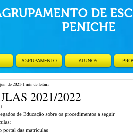
AGRUPAMENTO DE ESC
PENICHE
AGRUPAMENTO
ALUNOS
PROV
 jun. de 2021
1 min de leitura
LAS 2021/2022
21
egados de Educação sobre os procedimentos a seguir
culas:
o portal das matrículas