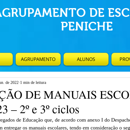
AGRUPAMENTO DE ESC
PENICHE
AGRUPAMENTO
ALUNOS
PROV
un. de 2022
1 min de leitura
ÇÃO DE MANUAIS ESC
3 – 2º e 3º ciclos
egados de Educação que, de acordo com anexo I do Despach
m entregar os manuais escolares, tendo em consideração o seg