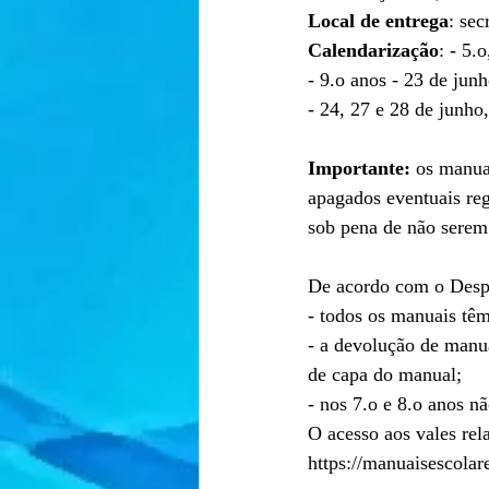
Local de entrega
: sec
Calendarização
: - 5.
- 9.o anos - 23 de junh
- 24, 27 e 28 de junho
Importante:
 os manua
apagados eventuais reg
sob pena de não serem 
De acordo com o Despa
- todos os manuais têm
- a devolução de manu
de capa do manual;
- nos 7.o e 8.o anos n
O acesso aos vales re
https://manuaisescolare