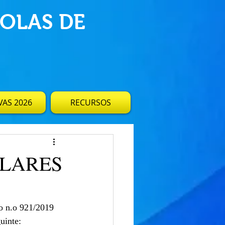
OLAS DE
AS 2026
RECURSOS
OLARES
o n.o 921/2019 
uinte: