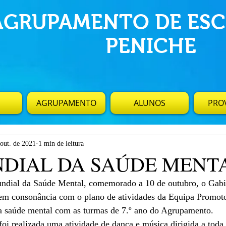
AGRUPAMENTO DE ESC
PENICHE
AGRUPAMENTO
ALUNOS
PROV
 out. de 2021
1 min de leitura
NDIAL DA SAÚDE MENT
ndial da Saúde Mental, comemorado a 10 de outubro, o Gabi
 em consonância com o plano de atividades da Equipa Promoto
 saúde mental com as turmas de 7.º ano do Agrupamento.
foi realizada uma atividade de dança e música dirigida a tod