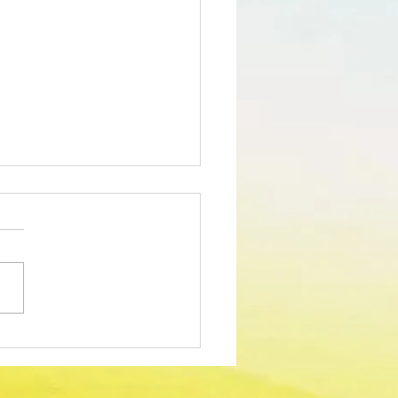
edimento Concursal
m para Técnico Superior -
dor Sociocultural