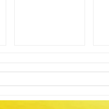
Alteração do calendário das
Proc
Provas Finais do Ensino Básico
Comu
2026
Anima