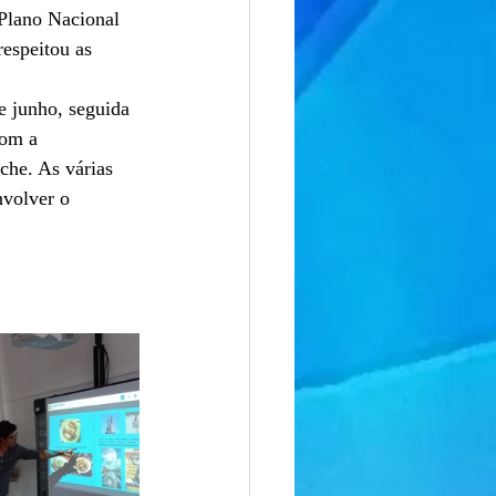
 Plano Nacional 
respeitou as 
e junho, seguida 
com a 
he. As várias 
nvolver o 