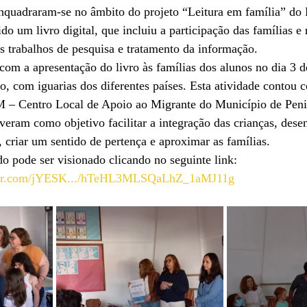
enquadraram-se no âmbito do projeto “Leitura em família” do
do um livro digital, que incluiu a participação das famílias e 
s trabalhos de pesquisa e tratamento da informação.
com a apresentação do livro às famílias dos alunos no dia 3 d
o, com iguarias dos diferentes países. Esta atividade contou 
 – Centro Local de Apoio ao Migrante do Município de Penic
iveram como objetivo facilitar a integração das crianças, dese
, criar um sentido de pertença e aproximar as famílias.
do pode ser visionado clicando no seguinte link: 
eator.com/jYESK.../hTeHL3MLSQaLhZ_1aMJ11g