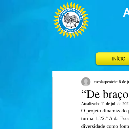
INÍCIO
escolaspeniche
8 de j
“De braço
Atualizado:
11 de jul. de 202
O projeto dinamizado p
turma 1.º/2.º A da Esc
diversidade como font