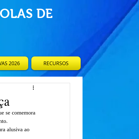
OLAS DE
AS 2026
RECURSOS
ça
que se comemora
nto.
ra alusiva ao