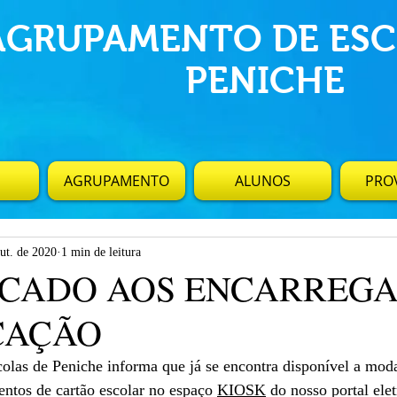
AGRUPAMENTO DE ESC
PENICHE
AGRUPAMENTO
ALUNOS
PROV
ut. de 2020
1 min de leitura
CADO AOS ENCARREG
CAÇÃO
las de Peniche informa que já se encontra disponível a moda
ntos de cartão escolar no espaço 
KIOSK
 do nosso portal ele