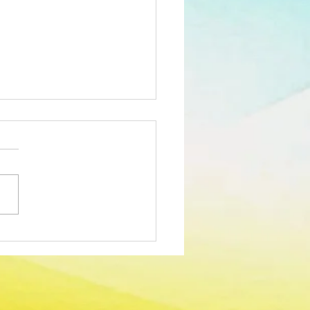
edimento Concursal
m para Técnico Superior -
dor Sociocultural