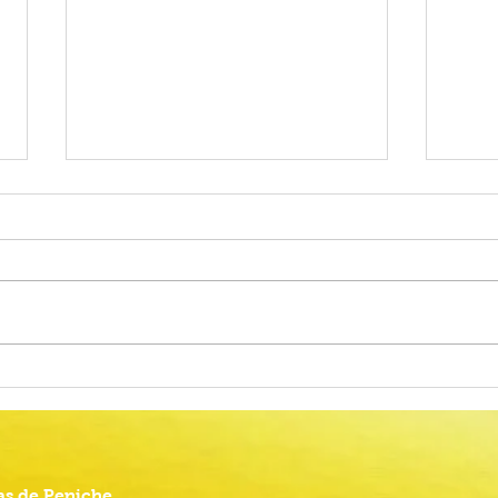
Alteração do calendário das
Proc
Provas Finais do Ensino Básico
Comu
2026
Anima
s de Peniche