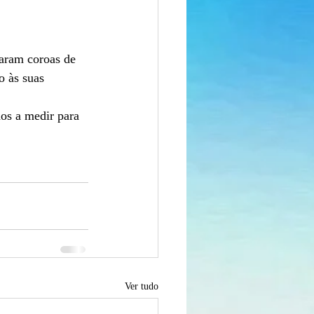
aram coroas de 
o às suas 
ãos a medir para 
Ver tudo