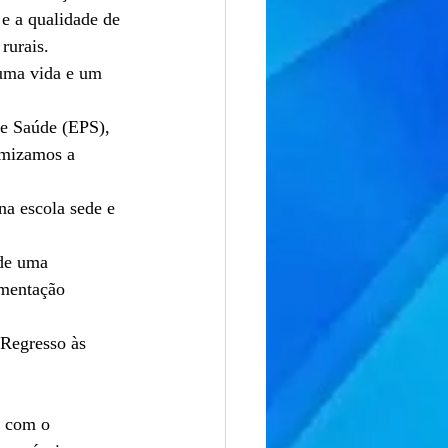
e a qualidade de 
rurais.
uma vida e um 
e Saúde (EPS), 
amizamos a 
na escola sede e 
de uma 
imentação 
Regresso às 
r com o 