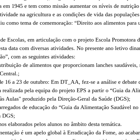
a em 1945 e tem como missão aumentar os níveis de nutrição 
tividade na agricultura e as condições de vida das populações 
iu como tema de comemoração: “Direito aos alimentos 
para 
e Escolas, em articulação com o projeto Escola Promotora d
esta data com diversas atividades. No presente ano letivo din
o”, com as seguintes atividades:
istribuição de alimentos que proporcionam lanches saudáveis, 
Central.;
de 16 a 23 de outubro: Em DT_AA, fez-se a análise e debate 
a realizada pela equipa do projeto EPS a partir o “Guia da Al
às Aulas" produzido pela Direção-Geral da Saúde (DGS);
carregados de educação do “Guia da Alimentação Saudável no 
la DGS;
hos elaborados pelos alunos no âmbito desta temática.
entação é um apelo global à Erradicação da Fome, ao acaba