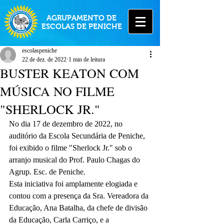
AGRUPAMENTO DE
ESCOLAS DE PENICHE
escolaspeniche
22 de dez. de 2022
1 min de leitura
BUSTER KEATON COM
MÚSICA NO FILME
"SHERLOCK JR."
No dia 17 de dezembro de 2022, no 
auditório da Escola Secundária de Peniche, 
foi exibido o filme "Sherlock Jr." sob o 
arranjo musical do Prof. Paulo Chagas do 
Agrup. Esc. de Peniche.
Esta iniciativa foi amplamente elogiada e 
contou com a presença da Sra. Vereadora da 
Educação, Ana Batalha, da chefe de divisão 
da Educação, Carla Carriço, e a 