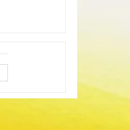
edimento Concursal
m para Técnico Superior -
dor Sociocultural